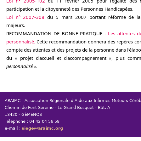
Loi n° 2005-102
du 11 février 2005 pour l'égalité des d
participation et la citoyenneté des Personnes Handicapées.
Loi n° 2007-308
du 5 mars 2007 portant réforme de la 
majeurs.
RECOMMANDATION DE BONNE PRATIQUE :
Les attentes d
personnalisé.
Cette recommandation donnera des repères co
compte des attentes et des projets de la personne dans l’élab
du « projet d’accueil et d’accompagnement », plus co
personnalisé »
.
ARAIMC - Association Régionale d'Aide aux Infirmes Moteurs Céré
Chemin de Font Sereine - Le Grand Bosquet - Bât. A
13420 - GÉMENOS
Téléphone : 04 42 04 56 58
e-mail :
siege@araimc.org